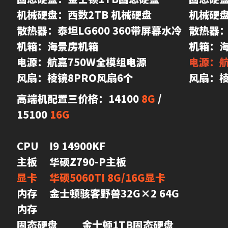
机械硬盘：西数2TB 机械硬盘

机械硬盘
散热器：泰坦LG600 360带屏幕水冷

散热器：
机箱：海景房机箱

电源：航嘉750W全模组电源

电源：航
风扇：棱镜8PRO风扇6个
高端机配置三价格：14100 
8G
 / 
15100 
16G
CPU	I9 14900KF	

显卡	华硕5060TI 8G/16G显卡	
内存	金士顿骇客野兽32G×2 64G
内存	

固态硬盘	金士顿1TB固态硬盘	
