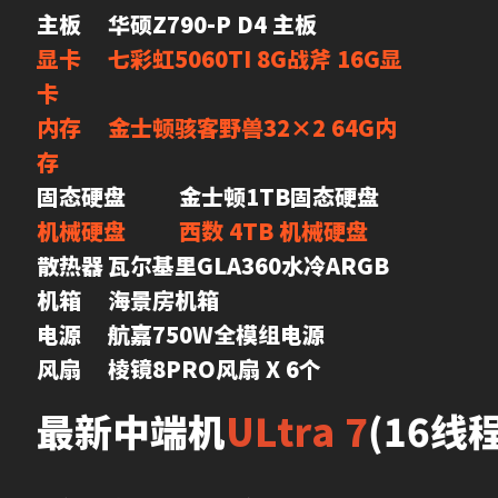
显卡	七彩虹5060TI 8G战斧 16G显
卡
内存	金士顿骇客野兽32×2 64G内
存
机械硬盘	西数 4TB 机械硬盘
散热器	瓦尔基里GLA360水冷ARGB

机箱	海景房机箱

电源	航嘉750W全模组电源

风扇	棱镜8PRO风扇 X 6个
最新中端机
ULtra 7
(16线程