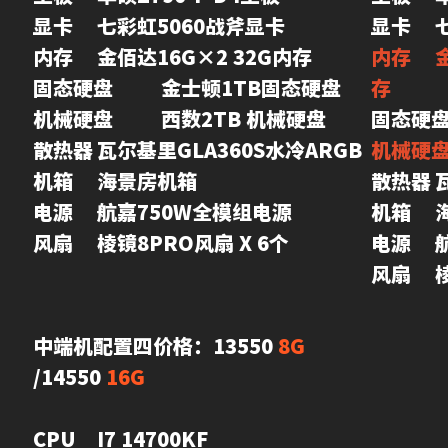
显卡	七彩虹5060战斧显卡

内存	金佰达16G×2 32G内存

内存	金士顿骇客野兽32×2 64G内
固态硬盘	金士顿1TB固态硬盘

存
机械硬盘	西数2TB 机械硬盘

散热器	瓦尔基里GLA360S水冷ARGB

机箱	海景房机箱

散热器	瓦尔基里GLA360水冷ARGB

电源	航嘉750W全模组电源

机箱	海景房机箱

风扇	棱镜8PRO风扇 X 6个
电源	航嘉750W全模组电源

风
中端机配置四价格：13550 
8G
/14550 
16G
CPU	I7 14700KF
