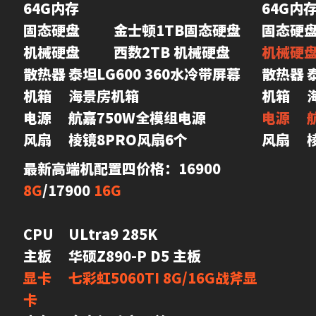
64G内存 

64G内存
固态硬盘	金士顿1TB固态硬盘

机械硬盘	西数2TB 机械硬盘

散热器	泰坦LG600 360水冷带屏幕

散热器	泰坦LG600 360带屏幕水冷

机箱	海景房机箱

电源	航嘉750W全模组电源

风扇	棱镜8PRO风扇6个
风
最新高端机配置四价格：16900 
8G
/17900 
16G
CPU	ULtra9 285K

显卡	七彩虹5060TI 8G/16G战斧显
卡