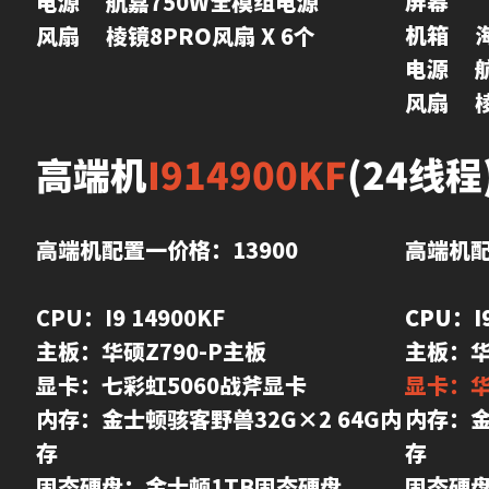
屏幕

电源	航嘉750W全模组电源

机箱	海景房机箱

电源	航嘉750W全模组电源

风
高端机
I914900KF
(24线程
高端机配置一价格：13900
高端机配
CPU：I9 14900KF

CPU：I9
主板：华硕Z790-P主板

显卡：七彩虹5060战斧显卡

显卡：华
内存：金士顿骇客野兽32G×2 64G内
内存：金
存

存

固态硬盘：金士顿1TB固态硬盘

固态硬盘