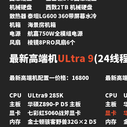
机械硬盘	西数2TB 机械硬盘	

散热器	泰坦LG600 360带屏幕水冷	

机箱	海景房机箱	

电源	航嘉750W全模组电源	

风扇	棱镜8PRO风扇6个	
最新高端机
ULtra 9
(24线
最新高端机配置一价格：16800
最新高端
CPU	ULtra9 285K

CPU	ULtra9 285K

主板	华硕Z890-P D5 主板

显卡	七彩虹5060战斧显卡

内存	金士顿骇客野兽32G×2 D5 
内存	金士顿骇客野兽32G×2 D5 