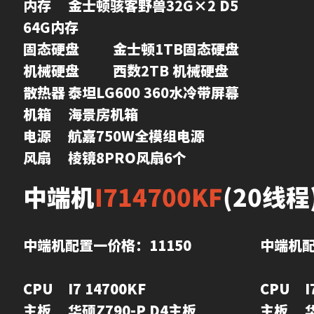
内存	金士顿骇客野兽32G×2 D5 
64G内存 

固态硬盘	金士顿1TB固态硬盘

机械硬盘	西数2TB 机械硬盘

散热器	泰坦LG600 360水冷带屏幕

机箱	海景房机箱

电源	航嘉750W全模组电源

风扇	棱镜8PRO风扇6个
中
端机
I714700KF
(20线程
中端机配置一价格：11150
中端机配
CPU	I7 14700KF

CPU	I7 14700KF

主板	华硕Z790-P D4主板

主板	华硕Z790-P D4 主板
