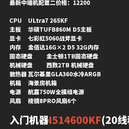
最新中端机配置二价格：12200
CPU	ULtra7 265KF

主板	华硕TUFB860M D5主板

显卡	七彩虹5060战斧显卡

内存	金佰达16G×2 D5 32G内存

固态硬盘	金士顿1TB固态硬盘

机械硬盘	西数2TB 机械硬盘

散热器	瓦尔基里GLA360水冷ARGB

机箱	海景房机箱

电源	航嘉750W全模组电源

风扇	棱镜8PRO风扇6个
入门机器
I514600KF
(20线