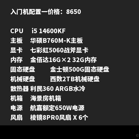
入门机配置一价格：8650
CPU	 i5 14600KF

主板	华硕B760M-K主板

显卡	七彩虹5060战斧显卡

内存	金佰达16G×2 32G内存

固态硬盘	金士顿500G固态硬盘

机械硬盘	西数2TB机械硬盘

散热器	利民360 ARGB水冷

机箱	海景房机箱

电源	航嘉额定650W电源

风扇	棱镜8PR0风扇 X 6个
©